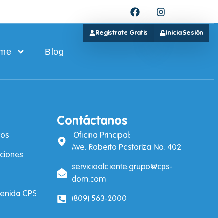
Regístrate Gratis
Inicia Sesión
ime
Blog
Contáctanos
vos
Oficina Principal:
Ave. Roberto Pastoriza No. 402
uciones
servicioalcliente.grupo@cps-
dom.com
venida CPS
(809) 563-2000