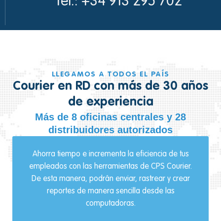
Tel.: +34 913 295 702
LLEGAMOS A TODOS EL PAÍS
Courier en RD con más de 30 años
de experiencia
Más de 8 oficinas centrales y 28
distribuidores autorizados
Ahorra tiempo e incrementa la eficiencia de tus
empleados con las herramientas de CPS Courier.
De esta manera, podrán enviar, rastrear y crear
reportes de manera sencilla desde las
computadoras.