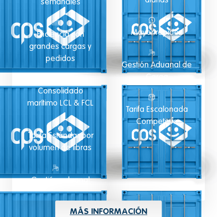
diarias
semanales
Mayor rapidez
Eficiencia con
grandes cargas y
pedidos
Gestión Aduanal de
Carga
Consolidado
marítimo LCL & FCL
Tarifa Escalonada
Competitiva
Tarifa Estándar por
volumen de libras
Gestión aduanal
MÁS INFORMACIÓN