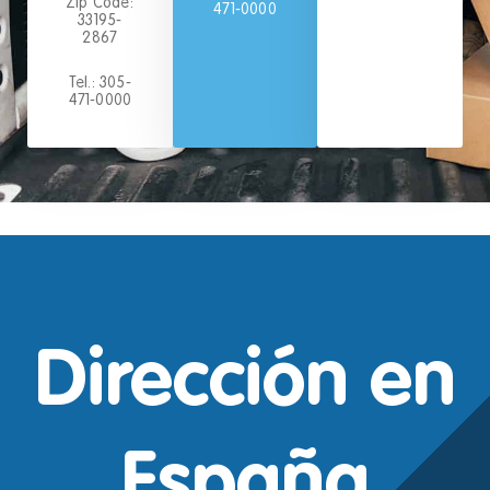
Zip Code:
471-0000
33195-
2867
Tel.: 305-
471-0000
Dirección en
España