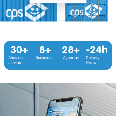
30
+
8
+
28
+
-24
h
Años de
Sucursales
Agencias
Delivery
servicio
Gratis