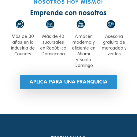
NOSOTROS HOY MISMO!
Emprende con nosotros
Más de 30
Más de 40
Almacén
Asesoría
años en la
sucursales
moderno y
gratuita de
industria de
en República
eficiente en
mercadeo y
Couriers
Domincana
Miami
ventas
y Santo
Domingo
APLICA PARA UNA FRANQUICIA