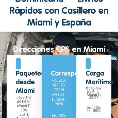
Rápidos con Casillero en
Miami y España
Direcciones CPS en Miami
Paquetes
Correspondencia
Carga
P.O BOX
desde
Marítima
149020
8548 NW
Miami
CORAL
66TH ST
GABLES,
Miami FL
8538 NW
33166
FL 33114-
66TH ST
9020
Miami FL
Tel.: 305-
SDQ
471-0000
SUITE
Tel.: 305-